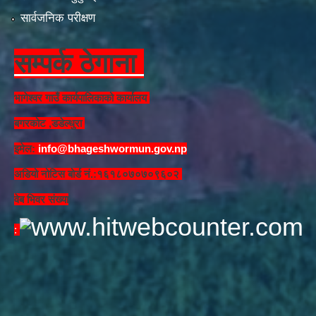
सार्वजनिक परीक्षण
सम्पर्क ठेगाना
भागेश्वर गाउँ कार्यपालिकाको कार्यालय
बगरकोट ,डडेल्धुरा
इमेल:
info@bhageshwormun.gov.np
अडियो नोटिस बोर्ड नं.:१६१८०७०७०९६०२
वेब भिवर संख्या
: ​