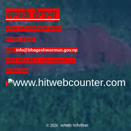
सम्पर्क ठेगाना
भागेश्वर गाउँ कार्यपालिकाको कार्यालय
बगरकोट ,डडेल्धुरा
इमेल:
info@bhageshwormun.gov.np
अडियो नोटिस बोर्ड नं.:१६१८०७०७०९६०२
वेब भिवर संख्या
: ​
© 2026 भागेश्वोर गाउँपालिका