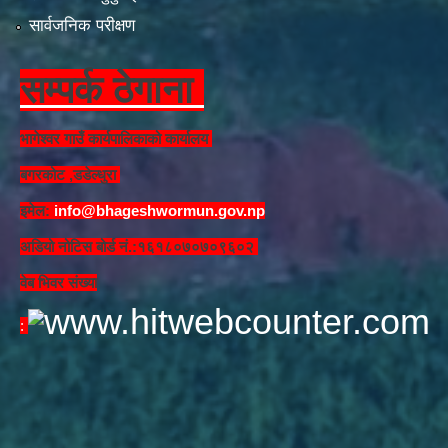
सार्वजनिक परीक्षण
सम्पर्क ठेगाना
भागेश्वर गाउँ कार्यपालिकाको कार्यालय
बगरकोट ,डडेल्धुरा
इमेल:
info@bhageshwormun.gov.np
अडियो नोटिस बोर्ड नं.:१६१८०७०७०९६०२
वेब भिवर संख्या
: ​