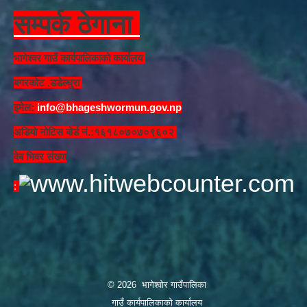
सम्पर्क ठेगाना
भागेश्वर गाउँ कार्यपालिकाको कार्यालय
बगरकोट ,डडेल्धुरा
इमेल:
info@bhageshwormun.gov.np
अडियो नोटिस बोर्ड नं.:१६१८०७०७०९६०२
वेब भिवर संख्या
: ​
© 2026 भागेश्वोर गाउँपालिका
गाउँ कार्यपालिकाको कार्यालय