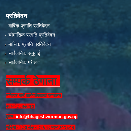
प्रतिबेदन
वार्षिक प्रगति प्रतिवेदन
चौमासिक प्रगति प्रतिवेदन
मासिक प्रगति प्रतिवेदन
सार्वजनिक सुनुवाई
सार्वजनिक परीक्षण
सम्पर्क ठेगाना
भागेश्वर गाउँ कार्यपालिकाको कार्यालय
बगरकोट ,डडेल्धुरा
इमेल:
info@bhageshwormun.gov.np
अडियो नोटिस बोर्ड नं.:१६१८०७०७०९६०२