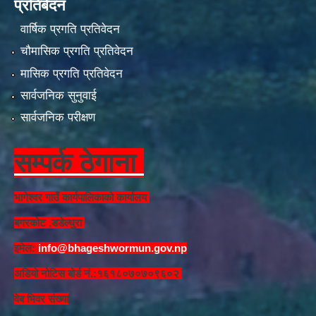
प्रतिबेदन
वार्षिक प्रगति प्रतिवेदन
चौमासिक प्रगति प्रतिवेदन
मासिक प्रगति प्रतिवेदन
सार्वजनिक सुनुवाई
सार्वजनिक परीक्षण
सम्पर्क ठेगाना
भागेश्वर गाउँ कार्यपालिकाको कार्यालय
बगरकोट ,डडेल्धुरा
इमेल:
info@bhageshwormun.gov.np
अडियो नोटिस बोर्ड नं.:१६१८०७०७०९६०२
वेब भिवर संख्या