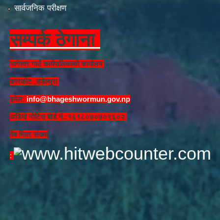
सार्वजनिक परीक्षण
सम्पर्क ठेगाना
भागेश्वर गाउँ कार्यपालिकाको कार्यालय
बगरकोट ,डडेल्धुरा
इमेल:
info@bhageshwormun.gov.np
अडियो नोटिस बोर्ड नं.:१६१८०७०७०९६०२
वेब भिवर संख्या
: ​