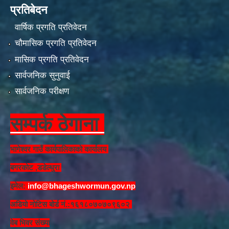
प्रतिबेदन
वार्षिक प्रगति प्रतिवेदन
चौमासिक प्रगति प्रतिवेदन
मासिक प्रगति प्रतिवेदन
सार्वजनिक सुनुवाई
सार्वजनिक परीक्षण
सम्पर्क ठेगाना
भागेश्वर गाउँ कार्यपालिकाको कार्यालय
बगरकोट ,डडेल्धुरा
इमेल:
info@bhageshwormun.gov.np
अडियो नोटिस बोर्ड नं.:१६१८०७०७०९६०२
वेब भिवर संख्या