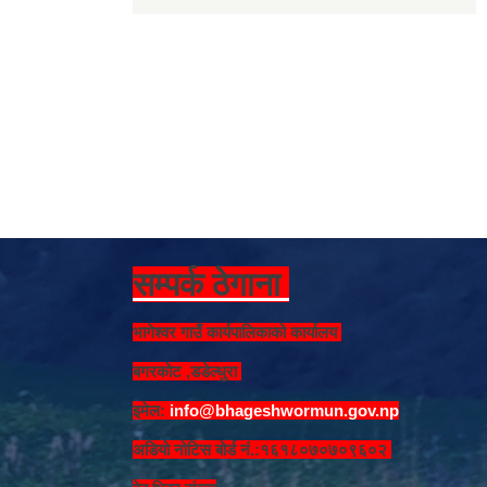
सम्पर्क ठेगाना
भागेश्वर गाउँ कार्यपालिकाको कार्यालय
बगरकोट ,डडेल्धुरा
इमेल:
info@bhageshwormun.gov.np
अडियो नोटिस बोर्ड नं.:१६१८०७०७०९६०२