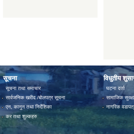
सूचना
विधुतीय शुस
सूचना तथा समाचार
घटना दर्ता
सार्वजनिक खरीद /बोलपत्र सूचना
सामाजिक सुरक्ष
एन, कानुन तथा निर्देशिका
नागरिक वडापत्
कर तथा शुल्कहरु