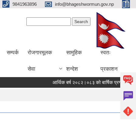
9841963896
info@bhageshwormun.gov.np
Search form
Search
सम्पर्क
रोजगारमूलक
सामुहिक
स्वतः
सेवा
शन्देश
प्रकाशन
आर्थिक बर्ष २०८२।०८३ को बार्षिक प्रगति सार्वजनि