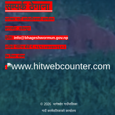
सम्पर्क ठेगाना
भागेश्वर गाउँ कार्यपालिकाको कार्यालय
बगरकोट ,डडेल्धुरा
इमेल:
info@bhageshwormun.gov.np
अडियो नोटिस बोर्ड नं.:१६१८०७०७०९६०२
वेब भिवर संख्या
: ​
© 2026 भागेश्वोर गाउँपालिका
गाउँ कार्यपालिकाको कार्यालय