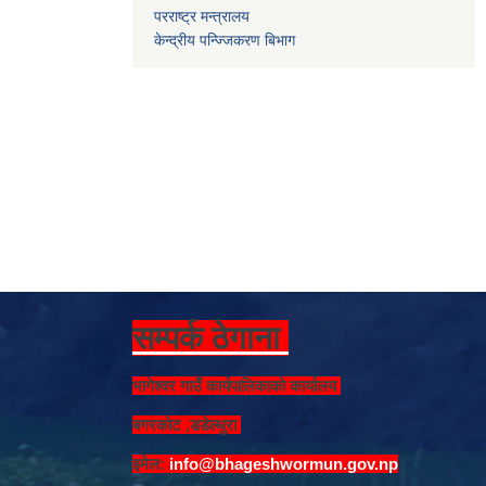
परराष्ट्र मन्त्रालय
केन्द्रीय पन्ज्जिकरण बिभाग
सम्पर्क ठेगाना
भागेश्वर गाउँ कार्यपालिकाको कार्यालय
बगरकोट ,डडेल्धुरा
इमेल:
info@bhageshwormun.gov.np