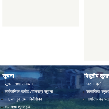
सूचना
विधुतीय शुस
सूचना तथा समाचार
घटना दर्ता
सार्वजनिक खरीद /बोलपत्र सूचना
सामाजिक सुरक्ष
एन, कानुन तथा निर्देशिका
नागरिक वडापत्
कर तथा शुल्कहरु