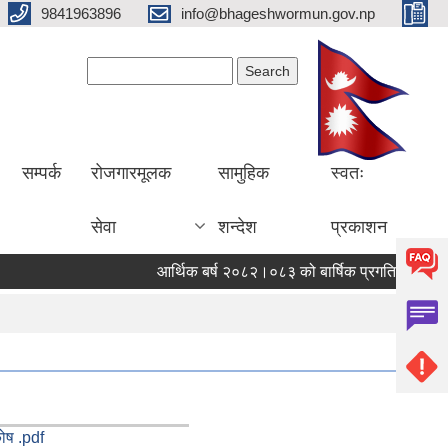
9841963896
info@bhageshwormun.gov.np
Search form
Search
सम्पर्क
रोजगारमूलक
सामुहिक
स्वतः
सेवा
शन्देश
प्रकाशन
आर्थिक बर्ष २०८२।०८३ को बार्षिक प्रगति सार्वजनिक 
ोष .pdf