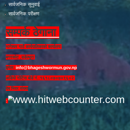
सार्वजनिक सुनुवाई
सार्वजनिक परीक्षण
सम्पर्क ठेगाना
भागेश्वर गाउँ कार्यपालिकाको कार्यालय
बगरकोट ,डडेल्धुरा
इमेल:
info@bhageshwormun.gov.np
अडियो नोटिस बोर्ड नं.:१६१८०७०७०९६०२
वेब भिवर संख्या
: ​