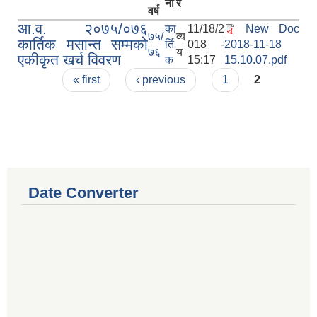
ना
र
वर्ष
आ.व. २०७५/०७६
का
11/18/2
New Doc
७५/
व्य
कार्तिक मसान्त सम्मको
र्ति
018 -
2018-11-18
७६
य
एकीकृत खर्च विवरण
क
15:17
15.10.07.pdf
Pages
« first
‹ previous
1
2
Date Converter