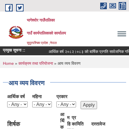
Skip to main content
भागेश्वोर गाउँपालिका
गाउँ कार्यपालिकाको कार्यालय
सुदुरपश्चिम प्रदेश ,नेपाल
प्रमुख सूचना ::
आर्थिक बर्ष २०८२।०८३ को बार्षिक प्रगति सार्वजनिक गरिएक
You are here
Home
»
कार्यक्रम तथा परियोजना
» आय व्यय विवरण
आय व्यय विवरण
आर्थिक वर्ष
महिना
प्रकार
आ
म
प्र
र्थि
शिर्षक
हि
का
मिति
दस्तावेज
क