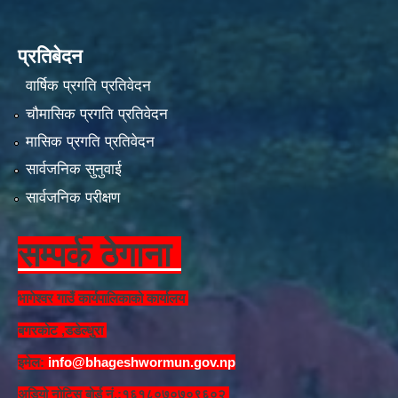
प्रतिबेदन
वार्षिक प्रगति प्रतिवेदन
चौमासिक प्रगति प्रतिवेदन
मासिक प्रगति प्रतिवेदन
सार्वजनिक सुनुवाई
सार्वजनिक परीक्षण
सम्पर्क ठेगाना
भागेश्वर गाउँ कार्यपालिकाको कार्यालय
बगरकोट ,डडेल्धुरा
इमेल:
info@bhageshwormun.gov.np
अडियो नोटिस बोर्ड नं.:१६१८०७०७०९६०२