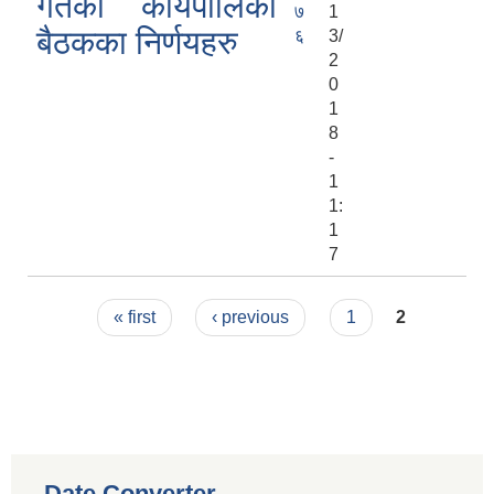
गतेको कार्यपालिका
७
1
बैठकका निर्णयहरु
६
3/
2
0
1
8
-
1
1:
1
7
Pages
« first
‹ previous
1
2
Date Converter