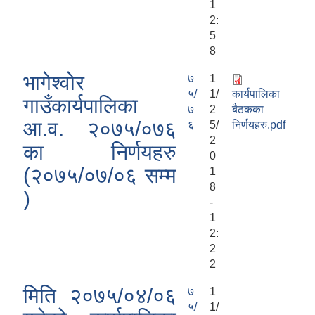
1
2:
5
8
भागेश्वोर
७
1
५/
1/
कार्यपालिका
गाउँकार्यपालिका
७
2
बैठकका
आ.व. २०७५/०७६
६
5/
निर्णयहरु.pdf
2
का निर्णयहरु
0
(२०७५/०७/०६ सम्म
1
8
)
-
1
2:
2
2
मिति २०७५/०४/०६
७
1
५/
1/