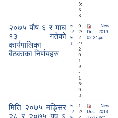
3:
3
8
२०७५ पौष ६ र माघ
७
0
New
५/
2/
Doc 2019-
१३ गतेको
७
2
02-24.pdf
कार्यपालिका
६
4/
2
बैठकाका निर्णयहरु
0
1
9
-
1
6:
0
3
मिति २०७५ मङ्सिर
७
1
New
५/
2/
Doc 2018-
२८ र २०७५ पुष ६
७
2
12-27.pdf