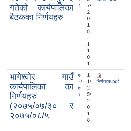
गतेको कार्यपालिका
६
7/
2
बैठकका निर्णयहरु
0
1
8
-
1
1:
0
1
भागेश्वोर गाउँ
७
1
५/
1/
निर्णयहरु.pdf
कार्यपालिका का
७
2
निर्णयहरु
६
5/
2
(२०७५/०७/३० र
0
२०७५/०८/५
1
8
-