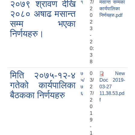
२०७९ श्रावण देखि
१
7/
मसान्त सम्मका
2
कार्यपालिका
२०८० अषाढ मसान्त
0
निर्णयहरु.pdf
सम्म भएका
2
3
निर्णयहरु।
-
2
0:
3
8
मिति २०७५-१२-४
७
0
New
५/
3/
Doc 2019-
गतेको कार्यपालिका
७
2
03-27
बैठकका निर्णयहरु
६
7/
11.38.53.pd
2
f
0
1
9
-
1